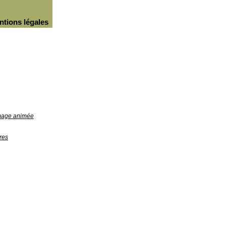
ntions légales
image animée
res