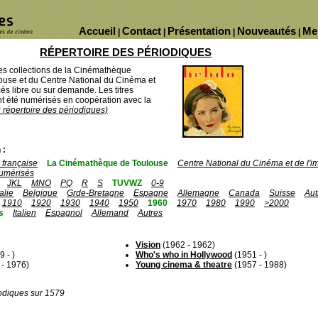
Accueil
Contact
Présentation
Nouveautés
Me
|
|
|
|
RÉPERTOIRE DES PÉRIODIQUES
des collections de la Cinémathèque
ouse et du Centre National du Cinéma et
ès libre ou sur demande. Les titres
 été numérisés en coopération avec la
u répertoire des périodiques)
 :
française
La Cinémathèque de Toulouse
Centre National du Cinéma et de l'
umérisés
JKL
MNO
PQ
R
S
TUVWZ
0-9
talie
Belgique
Grde-Bretagne
Espagne
Allemagne
Canada
Suisse
Aut
1910
1920
1930
1940
1950
1960
1970
1980
1990
>2000
s
Italien
Espagnol
Allemand
Autres
Vision
(1962 - 1962)
 - )
Who's who in Hollywood
(1951 - )
- 1976)
Young cinema & theatre
(1957 - 1988)
odiques sur 1579