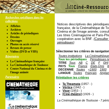
Recherches spécifiques dans les
collections
Notices descriptives des périodique
Affiches
française, de la Cinémathèque de To
Archives
Cinéma et de l'image animée, consul
Articles de périodiques
Les titres Cinémagazine et Paris-Ph
Dessins
coopération avec la BNF.
(Consulter 
Ouvrages
périodiques)
Photos en accés réservé
Revues de presse
Sélectionner les critères de navigation
Vidéos (DVD et VHS)
Toutes institutions
La Cinémathèque 
Répertoires
Tous les périodiques
Périodiques n
La Cinémathèque française
TITRE
Tous
AB
C
DE
F
GHI
La Cinémathèque de Toulouse
PAYS
Tous
France
Etats-Unis
I
Centre National du Cinéma et de
DECENNIE
Toutes
<1900
1900
l'image animée
LANGUE
Toutes
Français
Anglai
Partenaires
Réinitialiser les critères
Ta Theamata
(1957 - )
Vértice
(1942 - )
Visor
(1953 - )
[Ciné-théâtre]
(1926 - )
La Cinémathèque de Toulouse - 7 péri