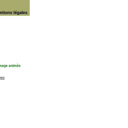
ntions légales
'image animée
res