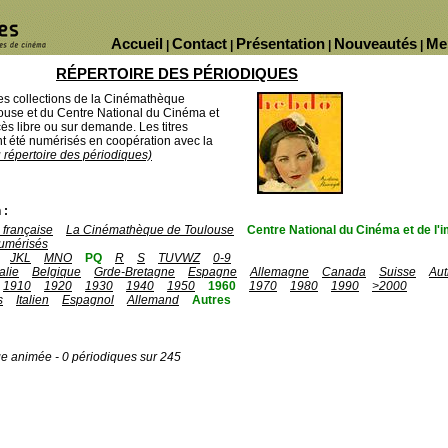
Accueil
Contact
Présentation
Nouveautés
Me
|
|
|
|
RÉPERTOIRE DES PÉRIODIQUES
des collections de la Cinémathèque
ouse et du Centre National du Cinéma et
ès libre ou sur demande. Les titres
 été numérisés en coopération avec la
u répertoire des périodiques)
 :
française
La Cinémathèque de Toulouse
Centre National du Cinéma et de l
umérisés
JKL
MNO
PQ
R
S
TUVWZ
0-9
talie
Belgique
Grde-Bretagne
Espagne
Allemagne
Canada
Suisse
Aut
1910
1920
1930
1940
1950
1960
1970
1980
1990
>2000
s
Italien
Espagnol
Allemand
Autres
ge animée - 0 périodiques sur 245