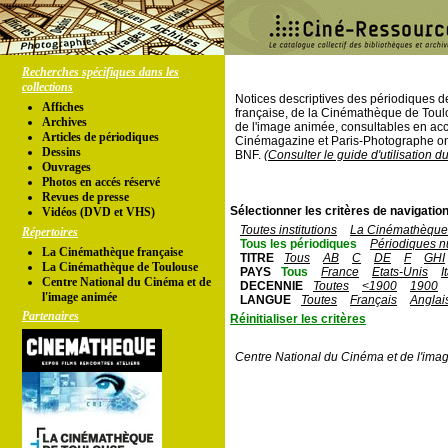
Recherches spécifiques dans les
collections
Notices descriptives des périodiques 
Affiches
française, de la Cinémathèque de Toul
Archives
de l'image animée, consultables en acc
Articles de périodiques
Cinémagazine et Paris-Photographe ont
Dessins
BNF.
(Consulter le guide d'utilisation d
Ouvrages
Photos en accés réservé
Revues de presse
Sélectionner les critères de navigation
Vidéos (DVD et VHS)
Toutes institutions
La Cinémathèque 
Répertoires
Tous les périodiques
Périodiques n
La Cinémathèque française
TITRE
Tous
AB
C
DE
F
GHI
La Cinémathèque de Toulouse
PAYS
Tous
France
Etats-Unis
I
Centre National du Cinéma et de
DECENNIE
Toutes
<1900
1900
l'image animée
LANGUE
Toutes
Français
Anglai
Partenaires
Réinitialiser les critères
Centre National du Cinéma et de l'ima