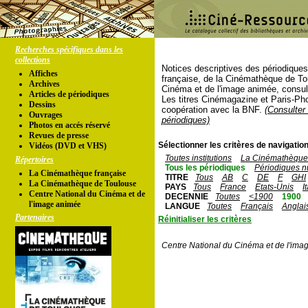
Recherches spécifiques dans les
collections
Notices descriptives des périodique
Affiches
française, de la Cinémathèque de To
Archives
Cinéma et de l'image animée, consul
Articles de périodiques
Les titres Cinémagazine et Paris-Ph
Dessins
coopération avec la BNF.
(Consulter 
Ouvrages
périodiques)
Photos en accés réservé
Revues de presse
Sélectionner les critères de navigation
Vidéos (DVD et VHS)
Toutes institutions
La Cinémathèque 
Répertoires
Tous les périodiques
Périodiques n
La Cinémathèque française
TITRE
Tous
AB
C
DE
F
GHI
La Cinémathèque de Toulouse
PAYS
Tous
France
Etats-Unis
I
Centre National du Cinéma et de
DECENNIE
Toutes
<1900
1900
l'image animée
LANGUE
Toutes
Français
Anglai
Partenaires
Réinitialiser les critères
Centre National du Cinéma et de l'ima