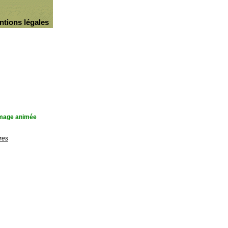
ntions légales
'image animée
res