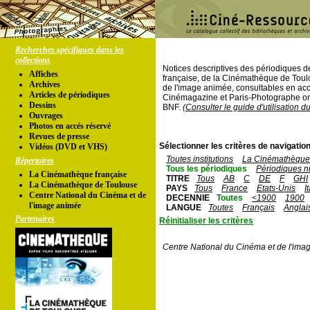
Recherches spécifiques dans les
collections
Notices descriptives des périodiques 
Affiches
française, de la Cinémathèque de Toul
Archives
de l'image animée, consultables en acc
Articles de périodiques
Cinémagazine et Paris-Photographe ont
Dessins
BNF.
(Consulter le guide d'utilisation d
Ouvrages
Photos en accés réservé
Revues de presse
Sélectionner les critères de navigation
Vidéos (DVD et VHS)
Toutes institutions
La Cinémathèque 
Répertoires
Tous les périodiques
Périodiques n
La Cinémathèque française
TITRE
Tous
AB
C
DE
F
GHI
La Cinémathèque de Toulouse
PAYS
Tous
France
Etats-Unis
I
Centre National du Cinéma et de
DECENNIE
Toutes
<1900
1900
l'image animée
LANGUE
Toutes
Français
Anglai
Partenaires
Réinitialiser les critères
Centre National du Cinéma et de l'ima