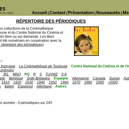
Accueil
Contact
Présentation
Nouveautés
Me
|
|
|
|
RÉPERTOIRE DES PÉRIODIQUES
des collections de la Cinémathèque
ouse et du Centre National du Cinéma et
ès libre ou sur demande. Les titres
 été numérisés en coopération avec la
u répertoire des périodiques)
 :
française
La Cinémathèque de Toulouse
Centre National du Cinéma et de l
umérisés
JKL
MNO
PQ
R
S
TUVWZ
0-9
talie
Belgique
Grde-Bretagne
Espagne
Allemagne
Canada
Suisse
Aut
1910
1920
1930
1940
1950
1960
1970
1980
1990
>2000
s
Italien
Espagnol
Allemand
Autres
ge animée - 0 périodiques sur 245