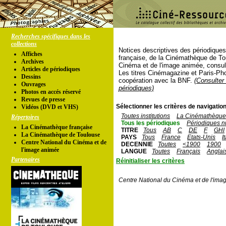
Recherches spécifiques dans les
collections
Notices descriptives des périodique
Affiches
française, de la Cinémathèque de To
Archives
Cinéma et de l'image animée, consul
Articles de périodiques
Les titres Cinémagazine et Paris-Ph
Dessins
coopération avec la BNF.
(Consulter 
Ouvrages
périodiques)
Photos en accés réservé
Revues de presse
Sélectionner les critères de navigation
Vidéos (DVD et VHS)
Toutes institutions
La Cinémathèque 
Répertoires
Tous les périodiques
Périodiques n
La Cinémathèque française
TITRE
Tous
AB
C
DE
F
GHI
La Cinémathèque de Toulouse
PAYS
Tous
France
Etats-Unis
I
Centre National du Cinéma et de
DECENNIE
Toutes
<1900
1900
l'image animée
LANGUE
Toutes
Français
Anglai
Partenaires
Réinitialiser les critères
Centre National du Cinéma et de l'ima