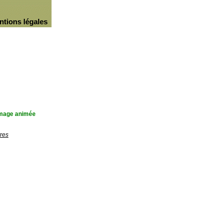
ntions légales
'image animée
res