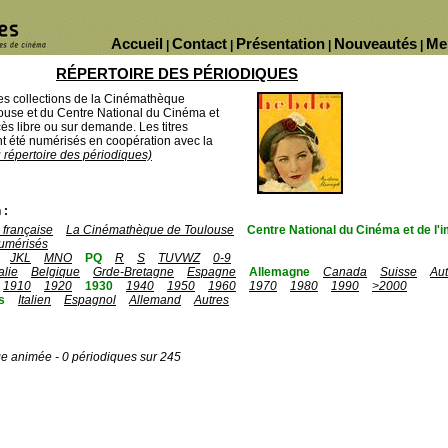
Accueil
Contact
Présentation
Nouveautés
Me
|
|
|
|
RÉPERTOIRE DES PÉRIODIQUES
des collections de la Cinémathèque
ouse et du Centre National du Cinéma et
ès libre ou sur demande. Les titres
 été numérisés en coopération avec la
u répertoire des périodiques)
 :
française
La Cinémathèque de Toulouse
Centre National du Cinéma et de l
umérisés
JKL
MNO
PQ
R
S
TUVWZ
0-9
talie
Belgique
Grde-Bretagne
Espagne
Allemagne
Canada
Suisse
Aut
1910
1920
1930
1940
1950
1960
1970
1980
1990
>2000
s
Italien
Espagnol
Allemand
Autres
ge animée - 0 périodiques sur 245