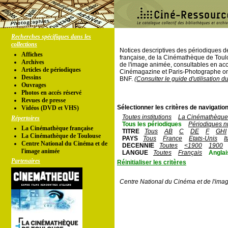
Recherches spécifiques dans les
collections
Notices descriptives des périodiques 
Affiches
française, de la Cinémathèque de Toul
Archives
de l'image animée, consultables en acc
Articles de périodiques
Cinémagazine et Paris-Photographe ont
Dessins
BNF.
(Consulter le guide d'utilisation d
Ouvrages
Photos en accés réservé
Revues de presse
Sélectionner les critères de navigation
Vidéos (DVD et VHS)
Toutes institutions
La Cinémathèque 
Répertoires
Tous les périodiques
Périodiques n
La Cinémathèque française
TITRE
Tous
AB
C
DE
F
GHI
La Cinémathèque de Toulouse
PAYS
Tous
France
Etats-Unis
I
Centre National du Cinéma et de
DECENNIE
Toutes
<1900
1900
l'image animée
LANGUE
Toutes
Français
Anglai
Partenaires
Réinitialiser les critères
Centre National du Cinéma et de l'ima