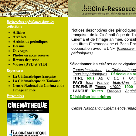
Recherches spécifiques dans les
collections
Notices descriptives des périodique
Affiches
française, de la Cinémathèque de To
Archives
Cinéma et de l'image animée, consul
Articles de périodiques
Les titres Cinémagazine et Paris-Ph
Dessins
coopération avec la BNF.
(Consulter 
Ouvrages
périodiques)
Photos en accés réservé
Revues de presse
Sélectionner les critères de navigation
Vidéos (DVD et VHS)
Toutes institutions
La Cinémathèque 
Répertoires
Tous les périodiques
Périodiques n
La Cinémathèque française
TITRE
Tous
AB
C
DE
F
GHI
La Cinémathèque de Toulouse
PAYS
Tous
France
Etats-Unis
I
Centre National du Cinéma et de
DECENNIE
Toutes
<1900
1900
l'image animée
LANGUE
Toutes
Français
Anglai
Partenaires
Réinitialiser les critères
Centre National du Cinéma et de l'ima