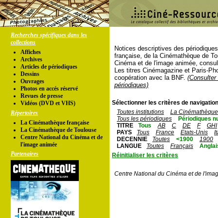
Recherches spécifiques dans les
collections
Notices descriptives des périodique
Affiches
française, de la Cinémathèque de To
Archives
Cinéma et de l'image animée, consul
Articles de périodiques
Les titres Cinémagazine et Paris-Ph
Dessins
coopération avec la BNF.
(Consulter 
Ouvrages
périodiques)
Photos en accés réservé
Revues de presse
Sélectionner les critères de navigation
Vidéos (DVD et VHS)
Toutes institutions
La Cinémathèque 
Répertoires
Tous les périodiques
Périodiques n
La Cinémathèque française
TITRE
Tous
AB
C
DE
F
GHI
La Cinémathèque de Toulouse
PAYS
Tous
France
Etats-Unis
I
Centre National du Cinéma et de
DECENNIE
Toutes
<1900
1900
l'image animée
LANGUE
Toutes
Français
Anglai
Partenaires
Réinitialiser les critères
Centre National du Cinéma et de l'ima