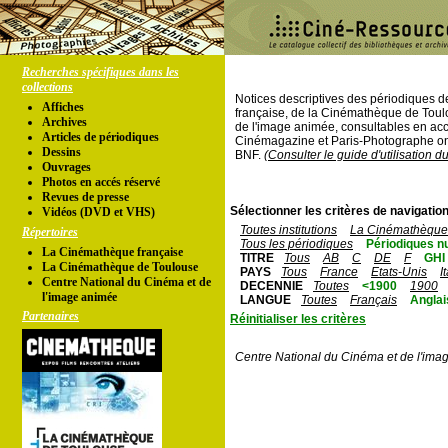
Recherches spécifiques dans les
collections
Notices descriptives des périodiques 
Affiches
française, de la Cinémathèque de Toul
Archives
de l'image animée, consultables en acc
Articles de périodiques
Cinémagazine et Paris-Photographe ont
Dessins
BNF.
(Consulter le guide d'utilisation d
Ouvrages
Photos en accés réservé
Revues de presse
Sélectionner les critères de navigation
Vidéos (DVD et VHS)
Toutes institutions
La Cinémathèque 
Répertoires
Tous les périodiques
Périodiques n
La Cinémathèque française
TITRE
Tous
AB
C
DE
F
GHI
La Cinémathèque de Toulouse
PAYS
Tous
France
Etats-Unis
I
Centre National du Cinéma et de
DECENNIE
Toutes
<1900
1900
l'image animée
LANGUE
Toutes
Français
Anglai
Partenaires
Réinitialiser les critères
Centre National du Cinéma et de l'ima