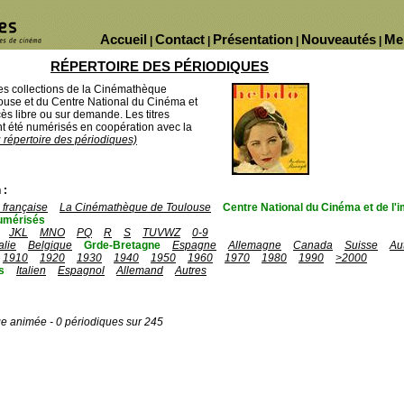
Accueil
Contact
Présentation
Nouveautés
Me
|
|
|
|
RÉPERTOIRE DES PÉRIODIQUES
des collections de la Cinémathèque
ouse et du Centre National du Cinéma et
ès libre ou sur demande. Les titres
 été numérisés en coopération avec la
u répertoire des périodiques)
 :
française
La Cinémathèque de Toulouse
Centre National du Cinéma et de l
umérisés
JKL
MNO
PQ
R
S
TUVWZ
0-9
talie
Belgique
Grde-Bretagne
Espagne
Allemagne
Canada
Suisse
Au
1910
1920
1930
1940
1950
1960
1970
1980
1990
>2000
s
Italien
Espagnol
Allemand
Autres
ge animée - 0 périodiques sur 245