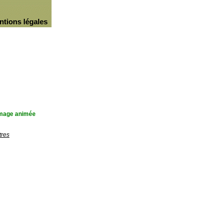
ntions légales
'image animée
tres