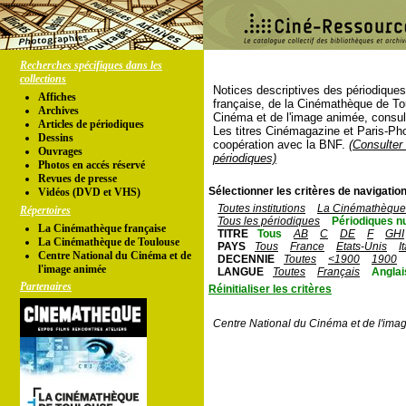
Recherches spécifiques dans les
collections
Notices descriptives des périodique
Affiches
française, de la Cinémathèque de To
Archives
Cinéma et de l'image animée, consul
Articles de périodiques
Les titres Cinémagazine et Paris-Ph
Dessins
coopération avec la BNF.
(Consulter 
Ouvrages
périodiques)
Photos en accés réservé
Revues de presse
Sélectionner les critères de navigation
Vidéos (DVD et VHS)
Toutes institutions
La Cinémathèque 
Répertoires
Tous les périodiques
Périodiques n
La Cinémathèque française
TITRE
Tous
AB
C
DE
F
GHI
La Cinémathèque de Toulouse
PAYS
Tous
France
Etats-Unis
I
Centre National du Cinéma et de
DECENNIE
Toutes
<1900
1900
l'image animée
LANGUE
Toutes
Français
Anglai
Partenaires
Réinitialiser les critères
Centre National du Cinéma et de l'ima