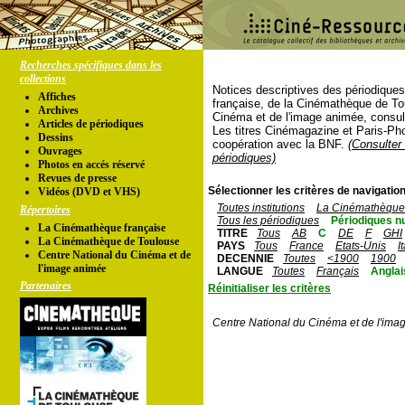
Recherches spécifiques dans les
collections
Notices descriptives des périodique
Affiches
française, de la Cinémathèque de To
Archives
Cinéma et de l'image animée, consul
Articles de périodiques
Les titres Cinémagazine et Paris-Ph
Dessins
coopération avec la BNF.
(Consulter 
Ouvrages
périodiques)
Photos en accés réservé
Revues de presse
Sélectionner les critères de navigation
Vidéos (DVD et VHS)
Toutes institutions
La Cinémathèque 
Répertoires
Tous les périodiques
Périodiques n
La Cinémathèque française
TITRE
Tous
AB
C
DE
F
GHI
La Cinémathèque de Toulouse
PAYS
Tous
France
Etats-Unis
I
Centre National du Cinéma et de
DECENNIE
Toutes
<1900
1900
l'image animée
LANGUE
Toutes
Français
Anglai
Partenaires
Réinitialiser les critères
Centre National du Cinéma et de l'ima