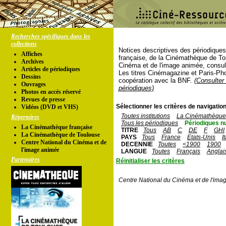
Recherches spécifiques dans les
collections
Notices descriptives des périodique
Affiches
française, de la Cinémathèque de To
Archives
Cinéma et de l'image animée, consul
Articles de périodiques
Les titres Cinémagazine et Paris-Ph
Dessins
coopération avec la BNF.
(Consulter 
Ouvrages
périodiques)
Photos en accés réservé
Revues de presse
Sélectionner les critères de navigation
Vidéos (DVD et VHS)
Toutes institutions
La Cinémathèque 
Répertoires
Tous les périodiques
Périodiques n
La Cinémathèque française
TITRE
Tous
AB
C
DE
F
GHI
La Cinémathèque de Toulouse
PAYS
Tous
France
Etats-Unis
I
Centre National du Cinéma et de
DECENNIE
Toutes
<1900
1900
l'image animée
LANGUE
Toutes
Français
Anglai
Partenaires
Réinitialiser les critères
Centre National du Cinéma et de l'ima