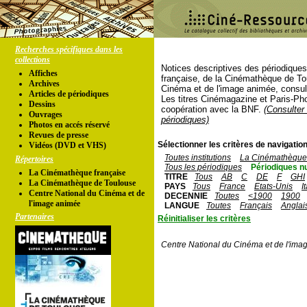
Recherches spécifiques dans les
collections
Notices descriptives des périodique
Affiches
française, de la Cinémathèque de To
Archives
Cinéma et de l'image animée, consul
Articles de périodiques
Les titres Cinémagazine et Paris-Ph
Dessins
coopération avec la BNF.
(Consulter 
Ouvrages
périodiques)
Photos en accés réservé
Revues de presse
Sélectionner les critères de navigation
Vidéos (DVD et VHS)
Toutes institutions
La Cinémathèque 
Répertoires
Tous les périodiques
Périodiques n
La Cinémathèque française
TITRE
Tous
AB
C
DE
F
GHI
La Cinémathèque de Toulouse
PAYS
Tous
France
Etats-Unis
I
Centre National du Cinéma et de
DECENNIE
Toutes
<1900
1900
l'image animée
LANGUE
Toutes
Français
Anglai
Partenaires
Réinitialiser les critères
Centre National du Cinéma et de l'ima