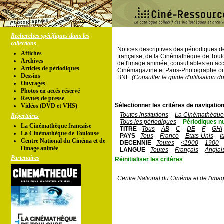
Recherches spécifiques dans les
collections
Notices descriptives des périodiques 
Affiches
française, de la Cinémathèque de Toul
Archives
de l'image animée, consultables en acc
Articles de périodiques
Cinémagazine et Paris-Photographe ont
Dessins
BNF.
(Consulter le guide d'utilisation d
Ouvrages
Photos en accés réservé
Revues de presse
Sélectionner les critères de navigation
Vidéos (DVD et VHS)
Toutes institutions
La Cinémathèque 
Répertoires
Tous les périodiques
Périodiques n
La Cinémathèque française
TITRE
Tous
AB
C
DE
F
GHI
La Cinémathèque de Toulouse
PAYS
Tous
France
Etats-Unis
I
Centre National du Cinéma et de
DECENNIE
Toutes
<1900
1900
l'image animée
LANGUE
Toutes
Français
Anglai
Partenaires
Réinitialiser les critères
Centre National du Cinéma et de l'ima