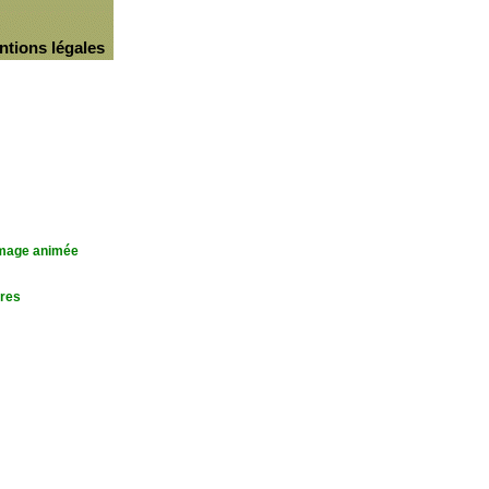
ntions légales
'image animée
res