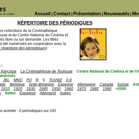
Accueil
Contact
Présentation
Nouveautés
Me
|
|
|
|
RÉPERTOIRE DES PÉRIODIQUES
des collections de la Cinémathèque
ouse et du Centre National du Cinéma et
ès libre ou sur demande. Les titres
 été numérisés en coopération avec la
u répertoire des périodiques)
 :
française
La Cinémathèque de Toulouse
Centre National du Cinéma et de l
umérisés
JKL
MNO
PQ
R
S
TUVWZ
0-9
talie
Belgique
Grde-Bretagne
Espagne
Allemagne
Canada
Suisse
Aut
1910
1920
1930
1940
1950
1960
1970
1980
1990
>2000
s
Italien
Espagnol
Allemand
Autres
ge animée - 0 périodiques sur 245