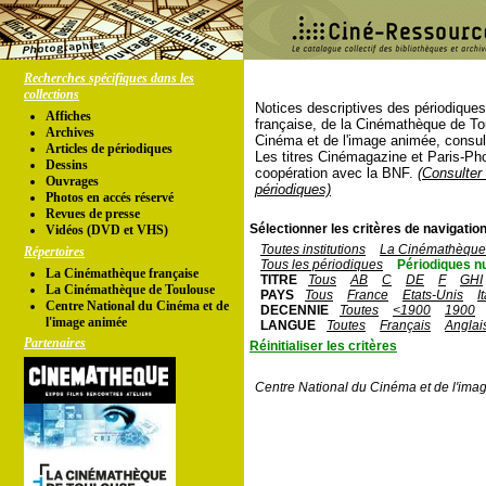
Recherches spécifiques dans les
collections
Notices descriptives des périodique
Affiches
française, de la Cinémathèque de To
Archives
Cinéma et de l'image animée, consul
Articles de périodiques
Les titres Cinémagazine et Paris-Ph
Dessins
coopération avec la BNF.
(Consulter 
Ouvrages
périodiques)
Photos en accés réservé
Revues de presse
Sélectionner les critères de navigation
Vidéos (DVD et VHS)
Toutes institutions
La Cinémathèque 
Répertoires
Tous les périodiques
Périodiques n
La Cinémathèque française
TITRE
Tous
AB
C
DE
F
GHI
La Cinémathèque de Toulouse
PAYS
Tous
France
Etats-Unis
I
Centre National du Cinéma et de
DECENNIE
Toutes
<1900
1900
l'image animée
LANGUE
Toutes
Français
Anglai
Partenaires
Réinitialiser les critères
Centre National du Cinéma et de l'ima