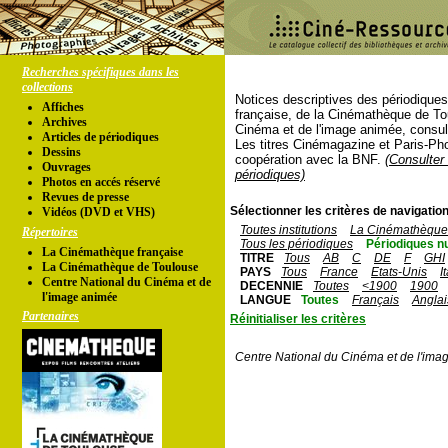
Recherches spécifiques dans les
collections
Notices descriptives des périodique
Affiches
française, de la Cinémathèque de To
Archives
Cinéma et de l'image animée, consul
Articles de périodiques
Les titres Cinémagazine et Paris-Ph
Dessins
coopération avec la BNF.
(Consulter 
Ouvrages
périodiques)
Photos en accés réservé
Revues de presse
Sélectionner les critères de navigation
Vidéos (DVD et VHS)
Toutes institutions
La Cinémathèque 
Répertoires
Tous les périodiques
Périodiques n
La Cinémathèque française
TITRE
Tous
AB
C
DE
F
GHI
La Cinémathèque de Toulouse
PAYS
Tous
France
Etats-Unis
I
Centre National du Cinéma et de
DECENNIE
Toutes
<1900
1900
l'image animée
LANGUE
Toutes
Français
Anglai
Partenaires
Réinitialiser les critères
Centre National du Cinéma et de l'ima