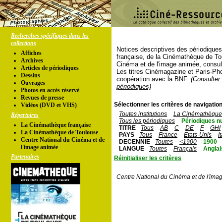
Recherches spécifiques dans les
collections
Notices descriptives des périodique
Affiches
française, de la Cinémathèque de To
Archives
Cinéma et de l'image animée, consul
Articles de périodiques
Les titres Cinémagazine et Paris-Ph
Dessins
coopération avec la BNF.
(Consulter 
Ouvrages
périodiques)
Photos en accés réservé
Revues de presse
Sélectionner les critères de navigation
Vidéos (DVD et VHS)
Toutes institutions
La Cinémathèque 
Répertoires
Tous les périodiques
Périodiques n
La Cinémathèque française
TITRE
Tous
AB
C
DE
F
GHI
La Cinémathèque de Toulouse
PAYS
Tous
France
Etats-Unis
I
Centre National du Cinéma et de
DECENNIE
Toutes
<1900
1900
l'image animée
LANGUE
Toutes
Français
Anglai
Partenaires
Réinitialiser les critères
Centre National du Cinéma et de l'ima