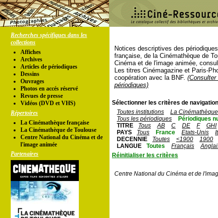
Recherches spécifiques dans les
collections
Notices descriptives des périodique
Affiches
française, de la Cinémathèque de To
Archives
Cinéma et de l'image animée, consul
Articles de périodiques
Les titres Cinémagazine et Paris-Ph
Dessins
coopération avec la BNF.
(Consulter 
Ouvrages
périodiques)
Photos en accés réservé
Revues de presse
Sélectionner les critères de navigation
Vidéos (DVD et VHS)
Toutes institutions
La Cinémathèque 
Répertoires
Tous les périodiques
Périodiques n
La Cinémathèque française
TITRE
Tous
AB
C
DE
F
GHI
La Cinémathèque de Toulouse
PAYS
Tous
France
Etats-Unis
I
Centre National du Cinéma et de
DECENNIE
Toutes
<1900
1900
l'image animée
LANGUE
Toutes
Français
Anglai
Partenaires
Réinitialiser les critères
Centre National du Cinéma et de l'ima