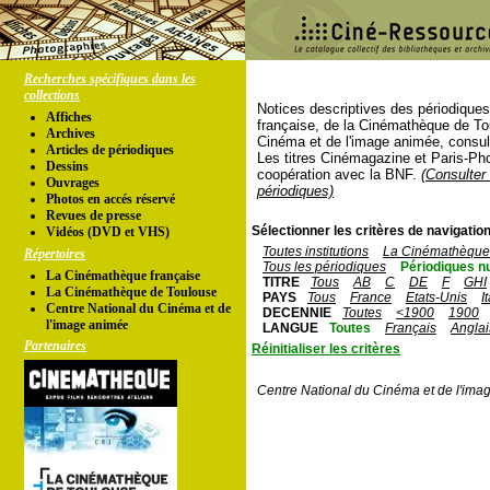
Recherches spécifiques dans les
collections
Notices descriptives des périodique
Affiches
française, de la Cinémathèque de To
Archives
Cinéma et de l'image animée, consul
Articles de périodiques
Les titres Cinémagazine et Paris-Ph
Dessins
coopération avec la BNF.
(Consulter 
Ouvrages
périodiques)
Photos en accés réservé
Revues de presse
Sélectionner les critères de navigation
Vidéos (DVD et VHS)
Toutes institutions
La Cinémathèque 
Répertoires
Tous les périodiques
Périodiques n
La Cinémathèque française
TITRE
Tous
AB
C
DE
F
GHI
La Cinémathèque de Toulouse
PAYS
Tous
France
Etats-Unis
I
Centre National du Cinéma et de
DECENNIE
Toutes
<1900
1900
l'image animée
LANGUE
Toutes
Français
Anglai
Partenaires
Réinitialiser les critères
Centre National du Cinéma et de l'ima