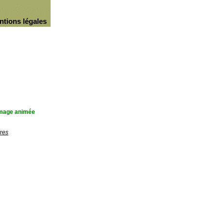
ntions légales
'image animée
res