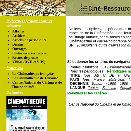
Recherches spécifiques dans les
collections
Notices descriptives des périodiques 
Affiches
française, de la Cinémathèque de Toul
Archives
de l'image animée, consultables en acc
Articles de périodiques
Cinémagazine et Paris-Photographe ont
Dessins
BNF.
(Consulter le guide d'utilisation d
Ouvrages
Photos en accés réservé
Revues de presse
Sélectionner les critères de navigation
Vidéos (DVD et VHS)
Toutes institutions
La Cinémathèque 
Répertoires
Tous les périodiques
Périodiques n
La Cinémathèque française
TITRE
Tous
AB
C
DE
F
GHI
La Cinémathèque de Toulouse
PAYS
Tous
France
Etats-Unis
I
Centre National du Cinéma et de
DECENNIE
Toutes
<1900
1900
l'image animée
LANGUE
Toutes
Français
Anglai
Partenaires
Réinitialiser les critères
Centre National du Cinéma et de l'ima