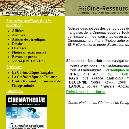
Recherches spécifiques dans les
collections
Notices descriptives des périodiques 
Affiches
française, de la Cinémathèque de Toul
Archives
de l'image animée, consultables en acc
Articles de périodiques
Cinémagazine et Paris-Photographe ont
Dessins
BNF.
(Consulter le guide d'utilisation d
Ouvrages
Photos en accés réservé
Revues de presse
Sélectionner les critères de navigation
Vidéos (DVD et VHS)
Toutes institutions
La Cinémathèque 
Répertoires
Tous les périodiques
Périodiques n
La Cinémathèque française
TITRE
Tous
AB
C
DE
F
GHI
La Cinémathèque de Toulouse
PAYS
Tous
France
Etats-Unis
I
Centre National du Cinéma et de
DECENNIE
Toutes
<1900
1900
l'image animée
LANGUE
Toutes
Français
Anglai
Partenaires
Réinitialiser les critères
Centre National du Cinéma et de l'ima