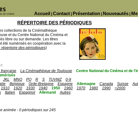
Accueil
Contact
Présentation
Nouveautés
Me
|
|
|
|
RÉPERTOIRE DES PÉRIODIQUES
des collections de la Cinémathèque
ouse et du Centre National du Cinéma et
ès libre ou sur demande. Les titres
 été numérisés en coopération avec la
u répertoire des périodiques)
 :
française
La Cinémathèque de Toulouse
Centre National du Cinéma et de l
umérisés
JKL
MNO
PQ
R
S
TUVWZ
0-9
talie
Belgique
Grde-Bretagne
Espagne
Allemagne
Canada
Suisse
Aut
1910
1920
1930
1940
1950
1960
1970
1980
1990
>2000
s
Italien
Espagnol
Allemand
Autres
ge animée - 0 périodiques sur 245