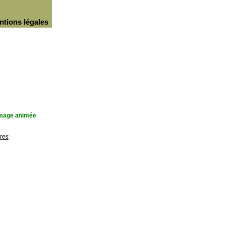
ntions légales
'image animée
res