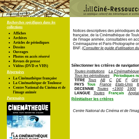
Recherches spécifiques dans les
collections
Notices descriptives des périodiques 
Affiches
française, de la Cinémathèque de Toul
Archives
de l'image animée, consultables en acc
Articles de périodiques
Cinémagazine et Paris-Photographe ont
Dessins
BNF.
(Consulter le guide d'utilisation d
Ouvrages
Photos en accés réservé
Revues de presse
Sélectionner les critères de navigation
Vidéos (DVD et VHS)
Toutes institutions
La Cinémathèque 
Répertoires
Tous les périodiques
Périodiques n
La Cinémathèque française
TITRE
Tous
AB
C
DE
F
GHI
La Cinémathèque de Toulouse
PAYS
Tous
France
Etats-Unis
I
Centre National du Cinéma et de
DECENNIE
Toutes
<1900
1900
l'image animée
LANGUE
Toutes
Français
Angla
Partenaires
Réinitialiser les critères
Centre National du Cinéma et de l'ima