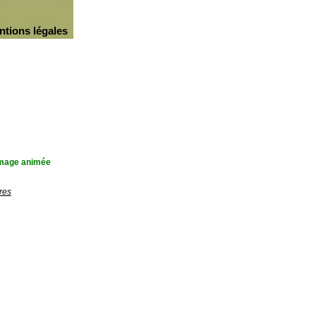
ntions légales
'image animée
res