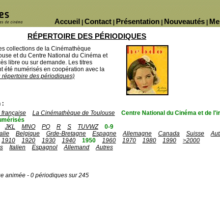
Accueil
Contact
Présentation
Nouveautés
Me
|
|
|
|
RÉPERTOIRE DES PÉRIODIQUES
des collections de la Cinémathèque
ouse et du Centre National du Cinéma et
ès libre ou sur demande. Les titres
 été numérisés en coopération avec la
u répertoire des périodiques)
 :
française
La Cinémathèque de Toulouse
Centre National du Cinéma et de l
umérisés
JKL
MNO
PQ
R
S
TUVWZ
0-9
talie
Belgique
Grde-Bretagne
Espagne
Allemagne
Canada
Suisse
Aut
1910
1920
1930
1940
1950
1960
1970
1980
1990
>2000
is
Italien
Espagnol
Allemand
Autres
ge animée - 0 périodiques sur 245