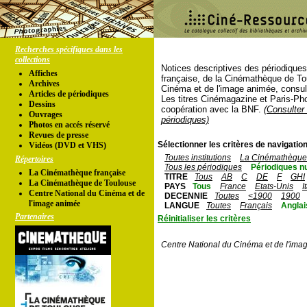
Recherches spécifiques dans les
collections
Notices descriptives des périodique
Affiches
française, de la Cinémathèque de To
Archives
Cinéma et de l'image animée, consul
Articles de périodiques
Les titres Cinémagazine et Paris-Ph
Dessins
coopération avec la BNF.
(Consulter 
Ouvrages
périodiques)
Photos en accés réservé
Revues de presse
Sélectionner les critères de navigation
Vidéos (DVD et VHS)
Toutes institutions
La Cinémathèque 
Répertoires
Tous les périodiques
Périodiques n
La Cinémathèque française
TITRE
Tous
AB
C
DE
F
GHI
La Cinémathèque de Toulouse
PAYS
Tous
France
Etats-Unis
I
Centre National du Cinéma et de
DECENNIE
Toutes
<1900
1900
l'image animée
LANGUE
Toutes
Français
Anglai
Partenaires
Réinitialiser les critères
Centre National du Cinéma et de l'ima