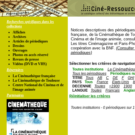
Recherches spécifiques dans les
collections
Notices descriptives des périodique
Affiches
française, de la Cinémathèque de To
Archives
Cinéma et de l'image animée, consul
Articles de périodiques
Les titres Cinémagazine et Paris-Ph
Dessins
coopération avec la BNF.
(Consulter 
Ouvrages
périodiques)
Photos en accés réservé
Revues de presse
Sélectionner les critères de navigation
Vidéos (DVD et VHS)
Toutes institutions
La Cinémathèque
Répertoires
Tous les périodiques
Périodiques n
La Cinémathèque française
TITRE
Tous
AB
C
DE
F
GHI
La Cinémathèque de Toulouse
PAYS
Tous
France
Etats-Unis
I
Centre National du Cinéma et de
DECENNIE
Toutes
<1900
1900
l'image animée
LANGUE
Toutes
Français
Anglai
Partenaires
Réinitialiser les critères
Toutes institutions - 0 périodiques sur 