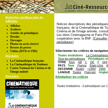
Recherches spécifiques dans les
collections
Notices descriptives des périodique
Affiches
française, de la Cinémathèque de To
Archives
Cinéma et de l'image animée, consul
Articles de périodiques
Les titres Cinémagazine et Paris-Ph
Dessins
coopération avec la BNF.
(Consulter 
Ouvrages
périodiques)
Photos en accés réservé
Revues de presse
Sélectionner les critères de navigation
Vidéos (DVD et VHS)
Toutes institutions
La Cinémathèque
Répertoires
Tous les périodiques
Périodiques n
La Cinémathèque française
TITRE
Tous
AB
C
DE
F
GHI
La Cinémathèque de Toulouse
PAYS
Tous
France
Etats-Unis
I
Centre National du Cinéma et de
DECENNIE
Toutes
<1900
1900
l'image animée
LANGUE
Toutes
Français
Anglai
Partenaires
Réinitialiser les critères
Toutes institutions - 0 périodiques sur 