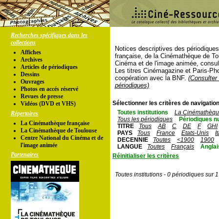
Recherches spécifiques dans les
collections
Notices descriptives des périodique
Affiches
française, de la Cinémathèque de To
Archives
Cinéma et de l'image animée, consul
Articles de périodiques
Les titres Cinémagazine et Paris-Ph
Dessins
coopération avec la BNF.
(Consulter 
Ouvrages
périodiques)
Photos en accés réservé
Revues de presse
Sélectionner les critères de navigation
Vidéos (DVD et VHS)
Toutes institutions
La Cinémathèque
Répertoires
Tous les périodiques
Périodiques n
La Cinémathèque française
TITRE
Tous
AB
C
DE
F
GHI
La Cinémathèque de Toulouse
PAYS
Tous
France
Etats-Unis
I
Centre National du Cinéma et de
DECENNIE
Toutes
<1900
1900
l'image animée
LANGUE
Toutes
Français
Anglai
Partenaires
Réinitialiser les critères
Toutes institutions - 0 périodiques sur 