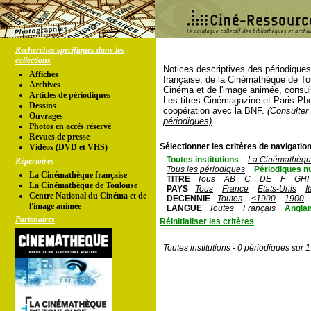
Recherches spécifiques dans les
collections
Notices descriptives des périodique
Affiches
française, de la Cinémathèque de To
Archives
Cinéma et de l'image animée, consul
Articles de périodiques
Les titres Cinémagazine et Paris-Ph
Dessins
coopération avec la BNF.
(Consulter 
Ouvrages
périodiques)
Photos en accés réservé
Revues de presse
Sélectionner les critères de navigation
Vidéos (DVD et VHS)
Toutes institutions
La Cinémathèque
Répertoires
Tous les périodiques
Périodiques n
La Cinémathèque française
TITRE
Tous
AB
C
DE
F
GHI
La Cinémathèque de Toulouse
PAYS
Tous
France
Etats-Unis
I
Centre National du Cinéma et de
DECENNIE
Toutes
<1900
1900
l'image animée
LANGUE
Toutes
Français
Anglai
Partenaires
Réinitialiser les critères
Toutes institutions - 0 périodiques sur 