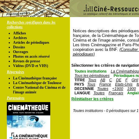
Recherches spécifiques dans les
collections
Notices descriptives des périodique
Affiches
française, de la Cinémathèque de To
Archives
Cinéma et de l'image animée, consul
Articles de périodiques
Les titres Cinémagazine et Paris-Ph
Dessins
coopération avec la BNF.
(Consulter 
Ouvrages
périodiques)
Photos en accés réservé
Revues de presse
Sélectionner les critères de navigation
Vidéos (DVD et VHS)
Toutes institutions
La Cinémathèque
Répertoires
Tous les périodiques
Périodiques n
La Cinémathèque française
TITRE
Tous
AB
C
DE
F
GHI
La Cinémathèque de Toulouse
PAYS
Tous
France
Etats-Unis
I
Centre National du Cinéma et de
DECENNIE
Toutes
<1900
1900
l'image animée
LANGUE
Toutes
Français
Anglai
Partenaires
Réinitialiser les critères
Toutes institutions - 0 périodiques sur 