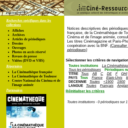
Recherches spécifiques dans les
collections
Notices descriptives des périodique
Affiches
française, de la Cinémathèque de To
Archives
Cinéma et de l'image animée, consul
Articles de périodiques
Les titres Cinémagazine et Paris-Ph
Dessins
coopération avec la BNF.
(Consulter 
Ouvrages
périodiques)
Photos en accés réservé
Revues de presse
Sélectionner les critères de navigation
Vidéos (DVD et VHS)
Toutes institutions
La Cinémathèque
Répertoires
Tous les périodiques
Périodiques n
La Cinémathèque française
TITRE
Tous
AB
C
DE
F
GHI
La Cinémathèque de Toulouse
PAYS
Tous
France
Etats-Unis
I
Centre National du Cinéma et de
DECENNIE
Toutes
<1900
1900
l'image animée
LANGUE
Toutes
Français
Anglai
Partenaires
Réinitialiser les critères
Toutes institutions - 0 périodiques sur 