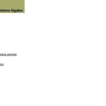
ntions légales
'image animée
res