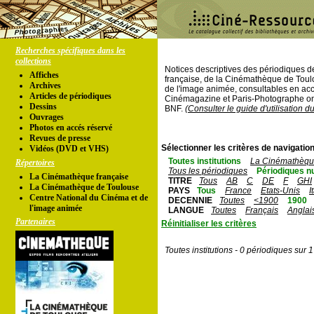
Recherches spécifiques dans les
collections
Notices descriptives des périodiques 
Affiches
française, de la Cinémathèque de Toul
Archives
de l'image animée, consultables en acc
Articles de périodiques
Cinémagazine et Paris-Photographe ont
Dessins
BNF.
(Consulter le guide d'utilisation d
Ouvrages
Photos en accés réservé
Revues de presse
Sélectionner les critères de navigation
Vidéos (DVD et VHS)
Toutes institutions
La Cinémathèque
Répertoires
Tous les périodiques
Périodiques n
La Cinémathèque française
TITRE
Tous
AB
C
DE
F
GHI
La Cinémathèque de Toulouse
PAYS
Tous
France
Etats-Unis
I
Centre National du Cinéma et de
DECENNIE
Toutes
<1900
1900
l'image animée
LANGUE
Toutes
Français
Anglai
Partenaires
Réinitialiser les critères
Toutes institutions - 0 périodiques sur 