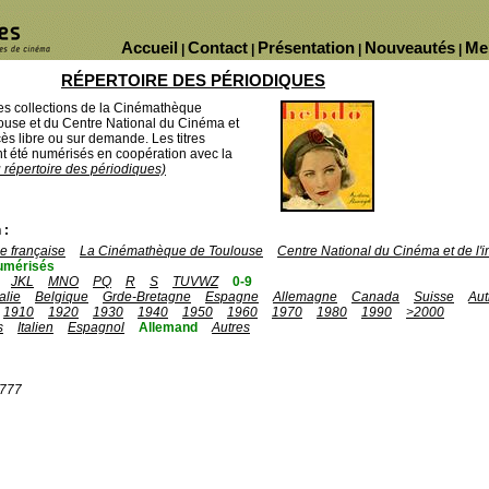
Accueil
Contact
Présentation
Nouveautés
Me
|
|
|
|
RÉPERTOIRE DES PÉRIODIQUES
des collections de la Cinémathèque
ouse et du Centre National du Cinéma et
ès libre ou sur demande. Les titres
 été numérisés en coopération avec la
u répertoire des périodiques)
 :
 française
La Cinémathèque de Toulouse
Centre National du Cinéma et de l
umérisés
JKL
MNO
PQ
R
S
TUVWZ
0-9
talie
Belgique
Grde-Bretagne
Espagne
Allemagne
Canada
Suisse
Aut
1910
1920
1930
1940
1950
1960
1970
1980
1990
>2000
s
Italien
Espagnol
Allemand
Autres
1777