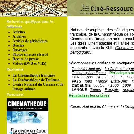
Recherches spécifiques dans les
collections
Notices descriptives des périodique
Affiches
française, de la Cinémathèque de To
Archives
Cinéma et de l'image animée, consul
Articles de périodiques
Les titres Cinémagazine et Paris-Ph
Dessins
coopération avec la BNF.
(Consulter 
Ouvrages
périodiques)
Photos en accés réservé
Revues de presse
Sélectionner les critères de navigation
Vidéos (DVD et VHS)
Toutes institutions
La Cinémathèque 
Répertoires
Tous les périodiques
Périodiques n
La Cinémathèque française
TITRE
Tous
AB
C
DE
F
GHI
La Cinémathèque de Toulouse
PAYS
Tous
France
Etats-Unis
I
Centre National du Cinéma et de
DECENNIE
Toutes
<1900
1900
l'image animée
LANGUE
Toutes
Français
Anglai
Partenaires
Réinitialiser les critères
Centre National du Cinéma et de l'ima