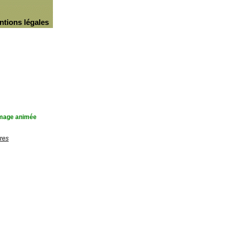
ntions légales
'image animée
res