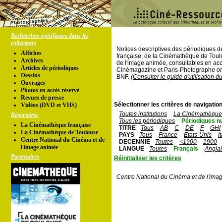
Recherches spécifiques dans les
collections
Notices descriptives des périodiques 
Affiches
française, de la Cinémathèque de Toul
Archives
de l'image animée, consultables en acc
Articles de périodiques
Cinémagazine et Paris-Photographe ont
Dessins
BNF.
(Consulter le guide d'utilisation d
Ouvrages
Photos en accés réservé
Revues de presse
Sélectionner les critères de navigation
Vidéos (DVD et VHS)
Toutes institutions
La Cinémathèque 
Répertoires
Tous les périodiques
Périodiques n
La Cinémathèque française
TITRE
Tous
AB
C
DE
F
GHI
La Cinémathèque de Toulouse
PAYS
Tous
France
Etats-Unis
I
Centre National du Cinéma et de
DECENNIE
Toutes
<1900
1900
l'image animée
LANGUE
Toutes
Français
Angla
Partenaires
Réinitialiser les critères
Centre National du Cinéma et de l'ima