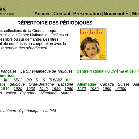
Accueil
Contact
Présentation
Nouveautés
Me
|
|
|
|
RÉPERTOIRE DES PÉRIODIQUES
des collections de la Cinémathèque
ouse et du Centre National du Cinéma et
ès libre ou sur demande. Les titres
 été numérisés en coopération avec la
u répertoire des périodiques)
 :
française
La Cinémathèque de Toulouse
Centre National du Cinéma et de l
umérisés
JKL
MNO
PQ
R
S
TUVWZ
0-9
talie
Belgique
Grde-Bretagne
Espagne
Allemagne
Canada
Suisse
Aut
1910
1920
1930
1940
1950
1960
1970
1980
1990
>2000
is
Italien
Espagnol
Allemand
Autres
ge animée - 0 périodiques sur 245