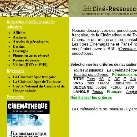
Recherches spécifiques dans les
collections
Notices descriptives des périodique
Affiches
française, de la Cinémathèque de To
Archives
Cinéma et de l'image animée, consul
Articles de périodiques
Les titres Cinémagazine et Paris-Ph
Dessins
coopération avec la BNF.
(Consulter 
Ouvrages
périodiques)
Photos en accés réservé
Revues de presse
Sélectionner les critères de navigation
Vidéos (DVD et VHS)
Toutes institutions
La Cinémathèque 
Répertoires
Tous les périodiques
Périodiques n
La Cinémathèque française
TITRE
Tous
AB
C
DE
F
GHI
La Cinémathèque de Toulouse
PAYS
Tous
France
Etats-Unis
I
Centre National du Cinéma et de
DECENNIE
Toutes
<1900
1900
l'image animée
LANGUE
Toutes
Français
Angla
Partenaires
Réinitialiser les critères
La Cinémathèque de Toulouse - 0 péri