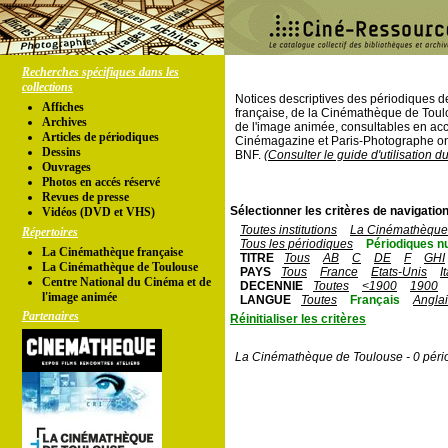
Recherches spécifiques dans les
collections
Notices descriptives des périodiques 
Affiches
française, de la Cinémathèque de Toul
Archives
de l'image animée, consultables en acc
Articles de périodiques
Cinémagazine et Paris-Photographe ont
Dessins
BNF.
(Consulter le guide d'utilisation d
Ouvrages
Photos en accés réservé
Revues de presse
Sélectionner les critères de navigation
Vidéos (DVD et VHS)
Toutes institutions
La Cinémathèque 
Répertoires
Tous les périodiques
Périodiques n
La Cinémathèque française
TITRE
Tous
AB
C
DE
F
GHI
La Cinémathèque de Toulouse
PAYS
Tous
France
Etats-Unis
I
Centre National du Cinéma et de
DECENNIE
Toutes
<1900
1900
l'image animée
LANGUE
Toutes
Français
Angla
Partenaires
Réinitialiser les critères
La Cinémathèque de Toulouse - 0 péri