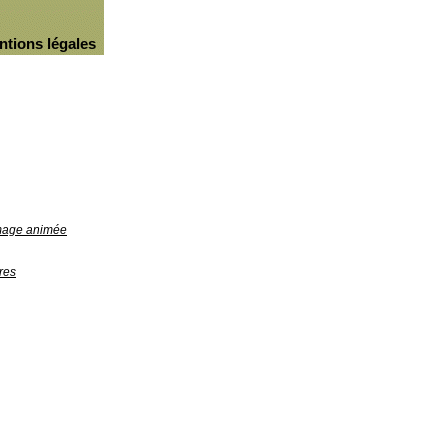
ntions légales
image animée
res