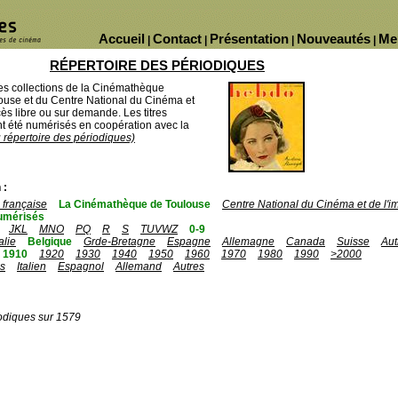
Accueil
Contact
Présentation
Nouveautés
Me
|
|
|
|
RÉPERTOIRE DES PÉRIODIQUES
des collections de la Cinémathèque
ouse et du Centre National du Cinéma et
ès libre ou sur demande. Les titres
 été numérisés en coopération avec la
u répertoire des périodiques)
 :
française
La Cinémathèque de Toulouse
Centre National du Cinéma et de l'
umérisés
JKL
MNO
PQ
R
S
TUVWZ
0-9
talie
Belgique
Grde-Bretagne
Espagne
Allemagne
Canada
Suisse
Aut
1910
1920
1930
1940
1950
1960
1970
1980
1990
>2000
is
Italien
Espagnol
Allemand
Autres
odiques sur 1579