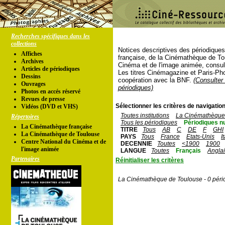
Recherches spécifiques dans les
collections
Notices descriptives des périodique
Affiches
française, de la Cinémathèque de To
Archives
Cinéma et de l'image animée, consul
Articles de périodiques
Les titres Cinémagazine et Paris-Ph
Dessins
coopération avec la BNF.
(Consulter 
Ouvrages
périodiques)
Photos en accés réservé
Revues de presse
Sélectionner les critères de navigation
Vidéos (DVD et VHS)
Toutes institutions
La Cinémathèque 
Répertoires
Tous les périodiques
Périodiques n
La Cinémathèque française
TITRE
Tous
AB
C
DE
F
GHI
La Cinémathèque de Toulouse
PAYS
Tous
France
Etats-Unis
I
Centre National du Cinéma et de
DECENNIE
Toutes
<1900
1900
l'image animée
LANGUE
Toutes
Français
Angla
Partenaires
Réinitialiser les critères
La Cinémathèque de Toulouse - 0 péri