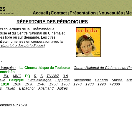
Accueil
Contact
Présentation
Nouveautés
Me
|
|
|
|
RÉPERTOIRE DES PÉRIODIQUES
des collections de la Cinémathèque
ouse et du Centre National du Cinéma et
ès libre ou sur demande. Les titres
 été numérisés en coopération avec la
u répertoire des périodiques)
 :
française
La Cinémathèque de Toulouse
Centre National du Cinéma et de l'
umérisés
JKL
MNO
PQ
R
S
TUVWZ
0-9
talie
Belgique
Grde-Bretagne
Espagne
Allemagne
Canada
Suisse
Aut
1910
1920
1930
1940
1950
1960
1970
1980
1990
>2000
is
Italien
Espagnol
Allemand
Autres
odiques sur 1579