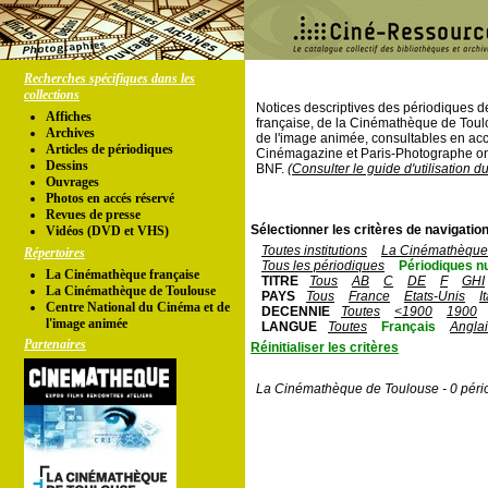
Recherches spécifiques dans les
collections
Notices descriptives des périodiques 
Affiches
française, de la Cinémathèque de Toul
Archives
de l'image animée, consultables en acc
Articles de périodiques
Cinémagazine et Paris-Photographe ont
Dessins
BNF.
(Consulter le guide d'utilisation d
Ouvrages
Photos en accés réservé
Revues de presse
Sélectionner les critères de navigation
Vidéos (DVD et VHS)
Toutes institutions
La Cinémathèque 
Répertoires
Tous les périodiques
Périodiques n
La Cinémathèque française
TITRE
Tous
AB
C
DE
F
GHI
La Cinémathèque de Toulouse
PAYS
Tous
France
Etats-Unis
I
Centre National du Cinéma et de
DECENNIE
Toutes
<1900
1900
l'image animée
LANGUE
Toutes
Français
Angla
Partenaires
Réinitialiser les critères
La Cinémathèque de Toulouse - 0 péri