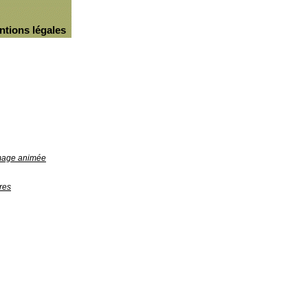
ntions légales
image animée
res