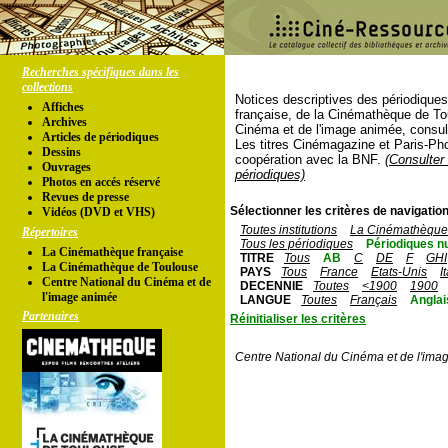
Recherches spécifiques dans les
collections
Notices descriptives des périodique
Affiches
française, de la Cinémathèque de To
Archives
Cinéma et de l'image animée, consul
Articles de périodiques
Les titres Cinémagazine et Paris-Ph
Dessins
coopération avec la BNF.
(Consulter 
Ouvrages
périodiques)
Photos en accés réservé
Revues de presse
Sélectionner les critères de navigation
Vidéos (DVD et VHS)
Toutes institutions
La Cinémathèque 
Répertoires
Tous les périodiques
Périodiques n
La Cinémathèque française
TITRE
Tous
AB
C
DE
F
GHI
La Cinémathèque de Toulouse
PAYS
Tous
France
Etats-Unis
I
Centre National du Cinéma et de
DECENNIE
Toutes
<1900
1900
l'image animée
LANGUE
Toutes
Français
Anglai
Partenaires
Réinitialiser les critères
Centre National du Cinéma et de l'ima