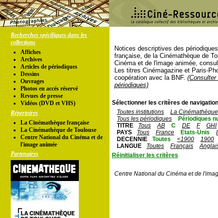
Recherches spécifiques dans les
collections
Notices descriptives des périodique
Affiches
française, de la Cinémathèque de To
Archives
Cinéma et de l'image animée, consul
Articles de périodiques
Les titres Cinémagazine et Paris-Ph
Dessins
coopération avec la BNF.
(Consulter 
Ouvrages
périodiques)
Photos en accés réservé
Revues de presse
Sélectionner les critères de navigation
Vidéos (DVD et VHS)
Toutes institutions
La Cinémathèque 
Répertoires
Tous les périodiques
Périodiques n
La Cinémathèque française
TITRE
Tous
AB
C
DE
F
GHI
La Cinémathèque de Toulouse
PAYS
Tous
France
Etats-Unis
Centre National du Cinéma et de
DECENNIE
Toutes
<1900
1900
l'image animée
LANGUE
Toutes
Français
Anglai
Partenaires
Réinitialiser les critères
Centre National du Cinéma et de l'ima