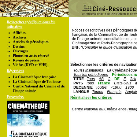
Recherches spécifiques dans les
collections
Notices descriptives des périodiques 
Affiches
française, de la Cinémathèque de Toul
Archives
de l'image animée, consultables en acc
Articles de périodiques
Cinémagazine et Paris-Photographe ont
Dessins
BNF.
(Consulter le guide d'utilisation d
Ouvrages
Photos en accés réservé
Revues de presse
Sélectionner les critères de navigation
Vidéos (DVD et VHS)
Toutes institutions
La Cinémathèque 
Répertoires
Tous les périodiques
Périodiques n
La Cinémathèque française
TITRE
Tous
AB
C
DE
F
GHI
La Cinémathèque de Toulouse
PAYS
Tous
France
Etats-Unis
I
Centre National du Cinéma et de
DECENNIE
Toutes
<1900
1900
l'image animée
LANGUE
Toutes
Français
Anglai
Partenaires
Réinitialiser les critères
Centre National du Cinéma et de l'ima