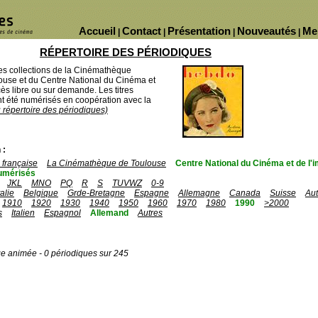
Accueil
Contact
Présentation
Nouveautés
Me
|
|
|
|
RÉPERTOIRE DES PÉRIODIQUES
des collections de la Cinémathèque
ouse et du Centre National du Cinéma et
ès libre ou sur demande. Les titres
 été numérisés en coopération avec la
u répertoire des périodiques)
 :
française
La Cinémathèque de Toulouse
Centre National du Cinéma et de l
umérisés
JKL
MNO
PQ
R
S
TUVWZ
0-9
talie
Belgique
Grde-Bretagne
Espagne
Allemagne
Canada
Suisse
Aut
1910
1920
1930
1940
1950
1960
1970
1980
1990
>2000
s
Italien
Espagnol
Allemand
Autres
ge animée - 0 périodiques sur 245