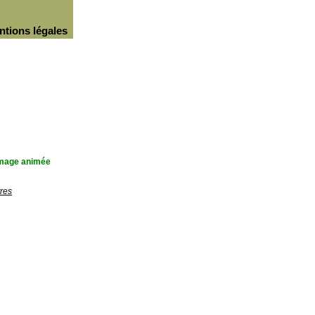
ntions légales
'image animée
res