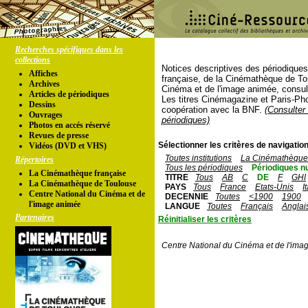
Recherches spécifiques dans les
collections
Notices descriptives des périodique
Affiches
française, de la Cinémathèque de To
Archives
Cinéma et de l'image animée, consul
Articles de périodiques
Les titres Cinémagazine et Paris-Ph
Dessins
coopération avec la BNF.
(Consulter 
Ouvrages
périodiques)
Photos en accés réservé
Revues de presse
Sélectionner les critères de navigation
Vidéos (DVD et VHS)
Toutes institutions
La Cinémathèque 
Répertoires
Tous les périodiques
Périodiques n
La Cinémathèque française
TITRE
Tous
AB
C
DE
F
GHI
La Cinémathèque de Toulouse
PAYS
Tous
France
Etats-Unis
I
Centre National du Cinéma et de
DECENNIE
Toutes
<1900
1900
l'image animée
LANGUE
Toutes
Français
Anglai
Partenaires
Réinitialiser les critères
Centre National du Cinéma et de l'ima