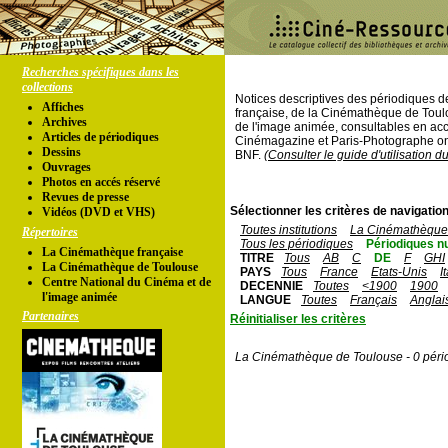
Recherches spécifiques dans les
collections
Notices descriptives des périodiques 
Affiches
française, de la Cinémathèque de Toul
Archives
de l'image animée, consultables en acc
Articles de périodiques
Cinémagazine et Paris-Photographe ont
Dessins
BNF.
(Consulter le guide d'utilisation d
Ouvrages
Photos en accés réservé
Revues de presse
Sélectionner les critères de navigation
Vidéos (DVD et VHS)
Toutes institutions
La Cinémathèque 
Répertoires
Tous les périodiques
Périodiques n
La Cinémathèque française
TITRE
Tous
AB
C
DE
F
GHI
La Cinémathèque de Toulouse
PAYS
Tous
France
Etats-Unis
I
Centre National du Cinéma et de
DECENNIE
Toutes
<1900
1900
l'image animée
LANGUE
Toutes
Français
Anglai
Partenaires
Réinitialiser les critères
La Cinémathèque de Toulouse - 0 péri