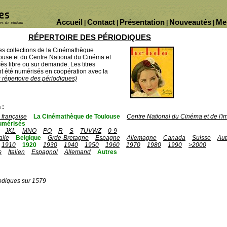
Accueil
Contact
Présentation
Nouveautés
Me
|
|
|
|
RÉPERTOIRE DES PÉRIODIQUES
des collections de la Cinémathèque
ouse et du Centre National du Cinéma et
ès libre ou sur demande. Les titres
 été numérisés en coopération avec la
u répertoire des périodiques)
 :
française
La Cinémathèque de Toulouse
Centre National du Cinéma et de l'
umérisés
JKL
MNO
PQ
R
S
TUVWZ
0-9
talie
Belgique
Grde-Bretagne
Espagne
Allemagne
Canada
Suisse
Aut
1910
1920
1930
1940
1950
1960
1970
1980
1990
>2000
s
Italien
Espagnol
Allemand
Autres
odiques sur 1579