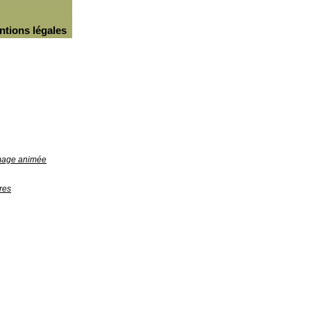
ntions légales
image animée
res