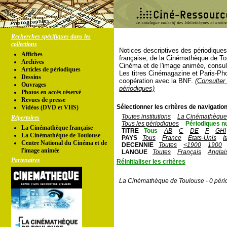
Recherches spécifiques dans les
collections
Notices descriptives des périodique
Affiches
française, de la Cinémathèque de To
Archives
Cinéma et de l'image animée, consul
Articles de périodiques
Les titres Cinémagazine et Paris-Ph
Dessins
coopération avec la BNF.
(Consulter 
Ouvrages
périodiques)
Photos en accés réservé
Revues de presse
Sélectionner les critères de navigation
Vidéos (DVD et VHS)
Toutes institutions
La Cinémathèque 
Répertoires
Tous les périodiques
Périodiques n
La Cinémathèque française
TITRE
Tous
AB
C
DE
F
GHI
La Cinémathèque de Toulouse
PAYS
Tous
France
Etats-Unis
I
Centre National du Cinéma et de
DECENNIE
Toutes
<1900
1900
l'image animée
LANGUE
Toutes
Français
Anglai
Partenaires
Réinitialiser les critères
La Cinémathèque de Toulouse - 0 péri