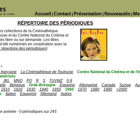
Accueil
Contact
Présentation
Nouveautés
Me
|
|
|
|
RÉPERTOIRE DES PÉRIODIQUES
des collections de la Cinémathèque
ouse et du Centre National du Cinéma et
ès libre ou sur demande. Les titres
 été numérisés en coopération avec la
u répertoire des périodiques)
 :
française
La Cinémathèque de Toulouse
Centre National du Cinéma et de l
umérisés
JKL
MNO
PQ
R
S
TUVWZ
0-9
talie
Belgique
Grde-Bretagne
Espagne
Allemagne
Canada
Suisse
Au
1910
1920
1930
1940
1950
1960
1970
1980
1990
>2000
s
Italien
Espagnol
Allemand
Autres
ge animée - 0 périodiques sur 245