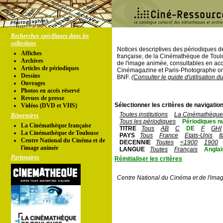
Recherches spécifiques dans les
collections
Notices descriptives des périodiques 
Affiches
française, de la Cinémathèque de Toul
Archives
de l'image animée, consultables en acc
Articles de périodiques
Cinémagazine et Paris-Photographe ont
Dessins
BNF.
(Consulter le guide d'utilisation d
Ouvrages
Photos en accés réservé
Revues de presse
Sélectionner les critères de navigation
Vidéos (DVD et VHS)
Toutes institutions
La Cinémathèque 
Répertoires
Tous les périodiques
Périodiques n
La Cinémathèque française
TITRE
Tous
AB
C
DE
F
GHI
La Cinémathèque de Toulouse
PAYS
Tous
France
Etats-Unis
I
Centre National du Cinéma et de
DECENNIE
Toutes
<1900
1900
l'image animée
LANGUE
Toutes
Français
Anglai
Partenaires
Réinitialiser les critères
Centre National du Cinéma et de l'ima