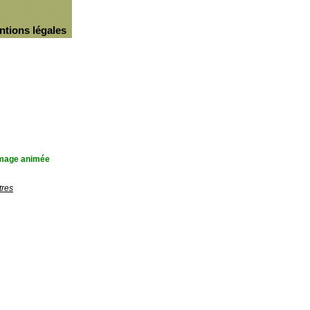
ntions légales
'image animée
tres