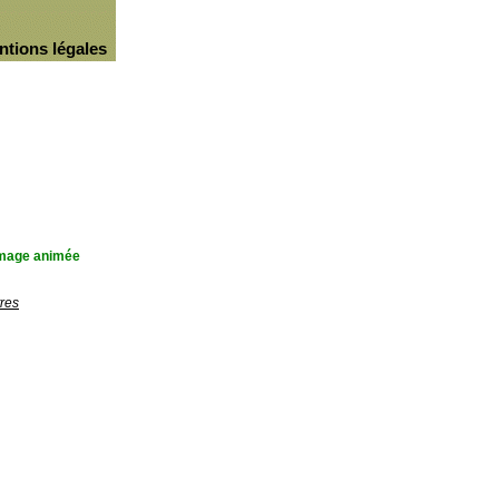
ntions légales
'image animée
res