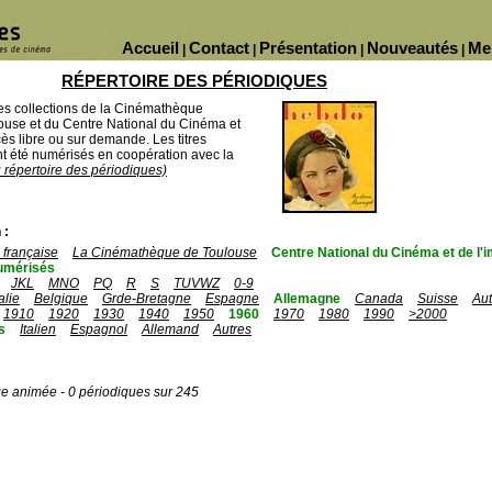
Accueil
Contact
Présentation
Nouveautés
Me
|
|
|
|
RÉPERTOIRE DES PÉRIODIQUES
des collections de la Cinémathèque
ouse et du Centre National du Cinéma et
ès libre ou sur demande. Les titres
 été numérisés en coopération avec la
u répertoire des périodiques)
 :
française
La Cinémathèque de Toulouse
Centre National du Cinéma et de l
umérisés
JKL
MNO
PQ
R
S
TUVWZ
0-9
talie
Belgique
Grde-Bretagne
Espagne
Allemagne
Canada
Suisse
Aut
1910
1920
1930
1940
1950
1960
1970
1980
1990
>2000
s
Italien
Espagnol
Allemand
Autres
ge animée - 0 périodiques sur 245