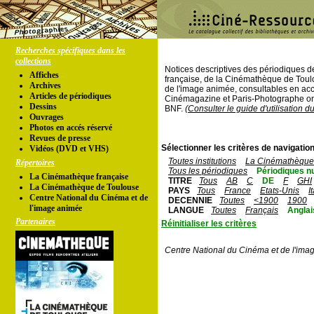
Recherches spécifiques dans les
collections
Notices descriptives des périodiques 
Affiches
française, de la Cinémathèque de Toul
Archives
de l'image animée, consultables en acc
Articles de périodiques
Cinémagazine et Paris-Photographe ont
Dessins
BNF.
(Consulter le guide d'utilisation d
Ouvrages
Photos en accés réservé
Revues de presse
Sélectionner les critères de navigation
Vidéos (DVD et VHS)
Toutes institutions
La Cinémathèque 
Répertoires
Tous les périodiques
Périodiques n
La Cinémathèque française
TITRE
Tous
AB
C
DE
F
GHI
La Cinémathèque de Toulouse
PAYS
Tous
France
Etats-Unis
I
Centre National du Cinéma et de
DECENNIE
Toutes
<1900
1900
l'image animée
LANGUE
Toutes
Français
Anglai
Partenaires
Réinitialiser les critères
Centre National du Cinéma et de l'ima