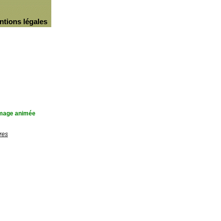
ntions légales
'image animée
res