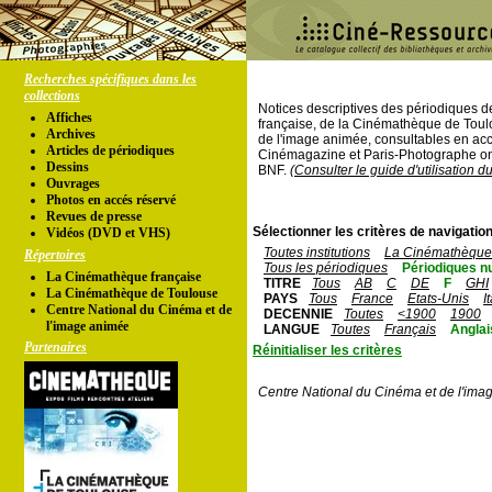
Recherches spécifiques dans les
collections
Notices descriptives des périodiques 
Affiches
française, de la Cinémathèque de Toul
Archives
de l'image animée, consultables en acc
Articles de périodiques
Cinémagazine et Paris-Photographe ont
Dessins
BNF.
(Consulter le guide d'utilisation d
Ouvrages
Photos en accés réservé
Revues de presse
Sélectionner les critères de navigation
Vidéos (DVD et VHS)
Toutes institutions
La Cinémathèque 
Répertoires
Tous les périodiques
Périodiques n
La Cinémathèque française
TITRE
Tous
AB
C
DE
F
GHI
La Cinémathèque de Toulouse
PAYS
Tous
France
Etats-Unis
I
Centre National du Cinéma et de
DECENNIE
Toutes
<1900
1900
l'image animée
LANGUE
Toutes
Français
Anglai
Partenaires
Réinitialiser les critères
Centre National du Cinéma et de l'ima