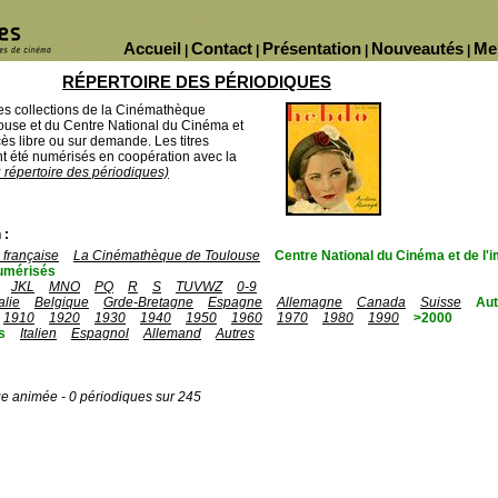
Accueil
Contact
Présentation
Nouveautés
Me
|
|
|
|
RÉPERTOIRE DES PÉRIODIQUES
des collections de la Cinémathèque
ouse et du Centre National du Cinéma et
ès libre ou sur demande. Les titres
 été numérisés en coopération avec la
u répertoire des périodiques)
 :
française
La Cinémathèque de Toulouse
Centre National du Cinéma et de l
umérisés
JKL
MNO
PQ
R
S
TUVWZ
0-9
talie
Belgique
Grde-Bretagne
Espagne
Allemagne
Canada
Suisse
Aut
1910
1920
1930
1940
1950
1960
1970
1980
1990
>2000
s
Italien
Espagnol
Allemand
Autres
ge animée - 0 périodiques sur 245