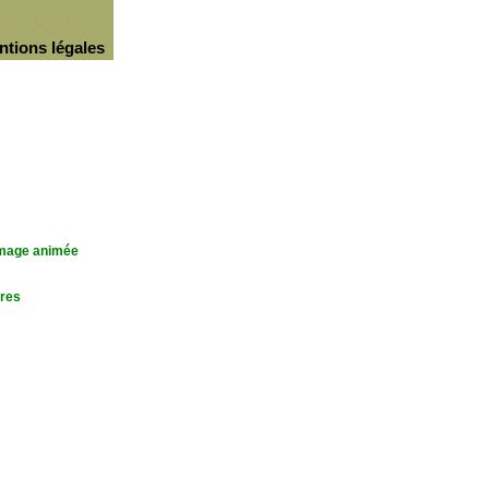
ntions légales
'image animée
res