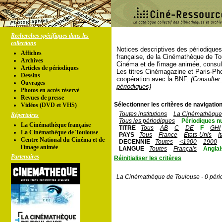
Recherches spécifiques dans les
collections
Notices descriptives des périodique
Affiches
française, de la Cinémathèque de To
Archives
Cinéma et de l'image animée, consul
Articles de périodiques
Les titres Cinémagazine et Paris-Ph
Dessins
coopération avec la BNF.
(Consulter 
Ouvrages
périodiques)
Photos en accés réservé
Revues de presse
Sélectionner les critères de navigation
Vidéos (DVD et VHS)
Toutes institutions
La Cinémathèque 
Répertoires
Tous les périodiques
Périodiques n
La Cinémathèque française
TITRE
Tous
AB
C
DE
F
GHI
La Cinémathèque de Toulouse
PAYS
Tous
France
Etats-Unis
I
Centre National du Cinéma et de
DECENNIE
Toutes
<1900
1900
l'image animée
LANGUE
Toutes
Français
Anglai
Partenaires
Réinitialiser les critères
La Cinémathèque de Toulouse - 0 péri