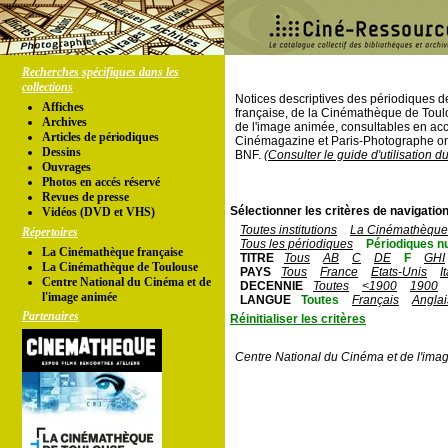
Recherches spécifiques dans les
collections
Notices descriptives des périodiques 
Affiches
française, de la Cinémathèque de Toul
Archives
de l'image animée, consultables en acc
Articles de périodiques
Cinémagazine et Paris-Photographe ont
Dessins
BNF.
(Consulter le guide d'utilisation d
Ouvrages
Photos en accés réservé
Revues de presse
Sélectionner les critères de navigation
Vidéos (DVD et VHS)
Toutes institutions
La Cinémathèque 
Répertoires
Tous les périodiques
Périodiques n
La Cinémathèque française
TITRE
Tous
AB
C
DE
F
GHI
La Cinémathèque de Toulouse
PAYS
Tous
France
Etats-Unis
I
Centre National du Cinéma et de
DECENNIE
Toutes
<1900
1900
l'image animée
LANGUE
Toutes
Français
Anglai
Partenaires
Réinitialiser les critères
Centre National du Cinéma et de l'ima