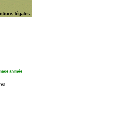
ntions légales
'image animée
res