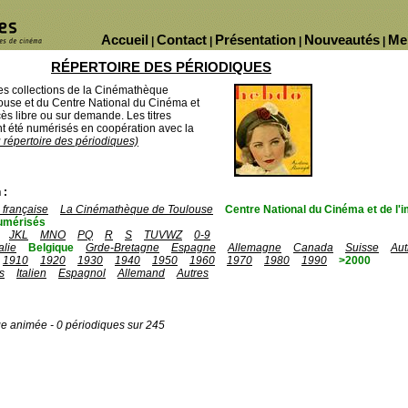
Accueil
Contact
Présentation
Nouveautés
Me
|
|
|
|
RÉPERTOIRE DES PÉRIODIQUES
des collections de la Cinémathèque
ouse et du Centre National du Cinéma et
ès libre ou sur demande. Les titres
 été numérisés en coopération avec la
u répertoire des périodiques)
 :
française
La Cinémathèque de Toulouse
Centre National du Cinéma et de l
umérisés
JKL
MNO
PQ
R
S
TUVWZ
0-9
talie
Belgique
Grde-Bretagne
Espagne
Allemagne
Canada
Suisse
Aut
1910
1920
1930
1940
1950
1960
1970
1980
1990
>2000
s
Italien
Espagnol
Allemand
Autres
ge animée - 0 périodiques sur 245