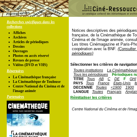
Recherches spécifiques dans les
collections
Notices descriptives des périodique
Affiches
française, de la Cinémathèque de To
Archives
Cinéma et de l'image animée, consul
Articles de périodiques
Les titres Cinémagazine et Paris-Ph
Dessins
coopération avec la BNF.
(Consulter 
Ouvrages
périodiques)
Photos en accés réservé
Revues de presse
Sélectionner les critères de navigation
Vidéos (DVD et VHS)
Toutes institutions
La Cinémathèque 
Répertoires
Tous les périodiques
Périodiques n
La Cinémathèque française
TITRE
Tous
AB
C
DE
F
GHI
La Cinémathèque de Toulouse
PAYS
Tous
France
Etats-Unis
I
Centre National du Cinéma et de
DECENNIE
Toutes
<1900
1900
l'image animée
LANGUE
Toutes
Français
Anglai
Partenaires
Réinitialiser les critères
Centre National du Cinéma et de l'ima